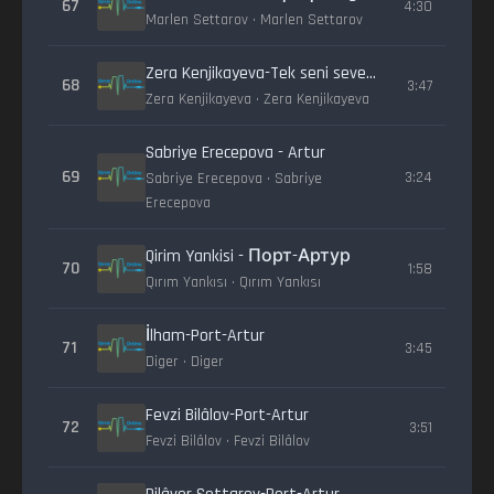
67
4:30
Marlen Settarov • Marlen Settarov
Zera Kenjikayeva-Tek seni seveyim
68
3:47
Zera Kenjikayeva • Zera Kenjikayeva
Sabriye Erecepova - Artur
69
3:24
Sabriye Erecepova • Sabriye
Erecepova
Qirim Yankisi - Порт-Артур
70
1:58
Qırım Yankısı • Qırım Yankısı
İlham-Port-Artur
71
3:45
Diger • Diger
Fevzi Bilâlov-Port-Artur
72
3:51
Fevzi Bilâlov • Fevzi Bilâlov