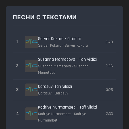
ПЕСНИ С ТЕКСТАМИ
Server Kakura - Qirimim
1
3:49
Server Kakura • Server Kakura
Susanna Memetova - Tañ yildizi
2
2:36
Susanna Memetova • Susanna
Memetova
Qarasuv-Tañ yıldızı
3
3:25
Qarasuv • Qarasuv
Kadriye Nurmambet - Tañ yildizi
4
2:33
Kadriye Nurmambet • Kadriye
Nurmambet