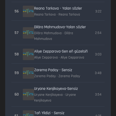
Reana Tarkova - Yalan sözler
56
3:22
Reana Tarkova • Reana Tarkova
Dilâra Mahmudova-Yalan sözler
57
2:54
Dilâra Mahmudova • Dilâra
Mahmudova
Aliye Cepparova-Sen eñ güzelsiñ
58
3:03
Aliye Cepparova • Aliye Cepparova
Zarema Paday - Sensiz
59
3:48
Zarema Paday • Zarema Paday
Uryane Kenjikayeva-Sensiz
60
3:54
Uryane Kenjikayeva • Uryane
Kenjikayeva
Tañ Yildizi - Sensiz
61
4:25