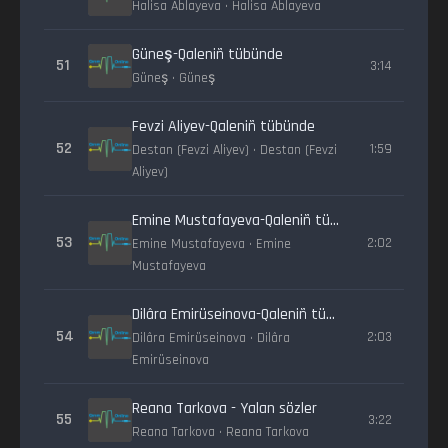
Halisa Ablayeva • Halisa Ablayeva
Güneş-Qaleniñ tübünde
51
3:14
Güneş • Güneş
Fevzi Aliyev-Qaleniñ tübünde
52
1:59
Destan (Fevzi Aliyev) • Destan (Fevzi
Aliyev)
Emine Mustafayeva-Qaleniñ tübünde
53
2:02
Emine Mustafayeva • Emine
Mustafayeva
Dilâra Emirüseinova-Qaleniñ tübünde
54
2:03
Dilâra Emirüseinova • Dilâra
Emirüseinova
Reana Tarkova - Yalan sözler
55
3:22
Reana Tarkova • Reana Tarkova