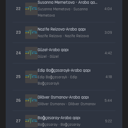
Susanna Memetova - Araba qapi
22
4:04
Susanna Memetova • Susanna
Memetova
Nazife Reizova-Araba qapı
23
3:09
Nazife Reizova • Nazife Reizova
Güzel-Araba qapı
24
4:42
Güzel • Güzel
Edip Bağçasaraylı-Araba qapı
25
4:18
Edip Bağçasaraylı • Edip
Bağçasaraylı
Dilâver Osmanov-Araba qapı
26
5:44
Dilâver Osmanov • Dilâver Osmanov
Bağçasaray-Araba qapı
27
5:22
Bağçasaray • Bağçasaray