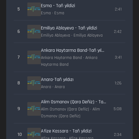
Esma - Tañ yildizi
5
2:41
Esma • Esma
Emiliya Ablayeva - Tañ yildizi
6
2:42
Emiliya Ablayeva • Emiliya Ablayeva
Ankara Haytarma Band-Tañ yıldızı
7
3:41
Ankara Haytarma Band • Ankara
Haytarma Band
Anara-Tañ yıldızı
8
1:26
Anara • Anara
Alim Osmanov (Qara Deñiz) - Tañ yildizi
9
5:08
Alim Osmanov (Qara Deñiz) • Alim
Osmanov (Qara Deñiz)
Afize Kassara - Tañ yildizi
10
2:34
Afize Kassara • Afize Kassara