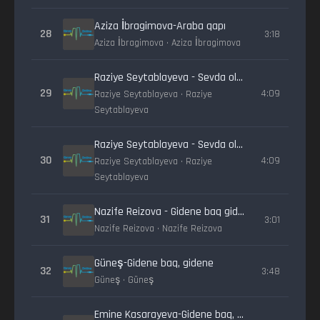
Aziza İbragimova-Araba qapı
28
3:18
Aziza İbragimova • Aziza İbragimova
Raziye Seytablayeva - Sevda oldim
29
4:09
Raziye Seytablayeva • Raziye
Seytablayeva
Raziye Seytablayeva - Sevda oldim
30
4:09
Raziye Seytablayeva • Raziye
Seytablayeva
Nazife Reizova - Gidene baq gidene
31
3:01
Nazife Reizova • Nazife Reizova
Güneş-Gidene baq, gidene
32
3:48
Güneş • Güneş
Emine Kasarayeva-Gidene baq, gidene