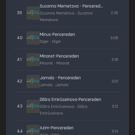
Susanna Memetova - Pencereden
39
2:35
Susanna Memetova • Susanna
Memetova
Minus-Pencereden
40
3:08
Diger • Diger
Minaret-Pencereden
41
3:18
Minaret • Minaret
Jamala - Pencereden
42
3:01
Jamala • Jamala
Dilâra Emirüseinova-Pencereden
43
3:12
Dilâra Emirüseinova • Dilâra
Emirüseinova
Azim-Pencereden
44
3:14