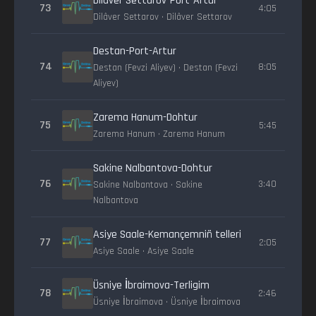
Dilâver Settarov-Port-Artur
73
4:05
Dilâver Settarov • Dilâver Settarov
Destan-Port-Artur
74
8:05
Destan (Fevzi Aliyev) • Destan (Fevzi
Aliyev)
Zarema Hanum-Dohtur
75
5:45
Zarema Hanum • Zarema Hanum
Sakine Nalbantova-Dohtur
76
3:40
Sakine Nalbantova • Sakine
Nalbantova
Asiye Saale-Kemançemniñ telleri
77
2:05
Asiye Saale • Asiye Saale
Üsniye İbraimova-Terligim
78
2:46
Üsniye İbraimova • Üsniye İbraimova