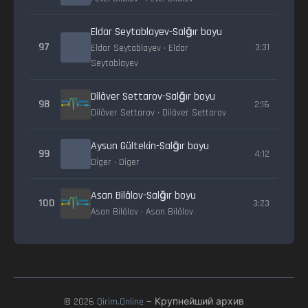
Eldar Seytablayev-Salğır boyu
97
3:31
Eldar Seytablayev • Eldar
Seytablayev
Dilâver Settarov-Salğır boyu
98
2:16
Dilâver Settarov • Dilâver Settarov
Aysun Gültekin-Salğır boyu
99
4:12
Diger • Diger
Asan Bilâlov-Salğır boyu
100
3:23
Asan Bilâlov • Asan Bilâlov
© 2026
Qirim.Online
— Крупнейший архив