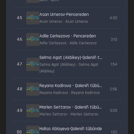
Azim • Azim
Asan Umerov-Pencereden
45
4:30
Asan Umerov • Asan Umerov
Adile Cerkezova - Pencereden
46
3:10
Adile Cerkezova • Adile Cerkezova
Selma Agat (Akbikey)-Qaleniñ tübünde
47
1:54
Selma Agat (Akbikey) • Selma Agat
(Akbikey)
Reyana Kadirova - Qaleniñ tübünde
48
2:56
Reyana Kadirova • Reyana Kadirova
Marlen Settarov - Qaleniñ tübünde
49
3:05
Marlen Settarov • Marlen Settarov
Halisa Ablayeva-Qaleniñ tübünde
50
1:52