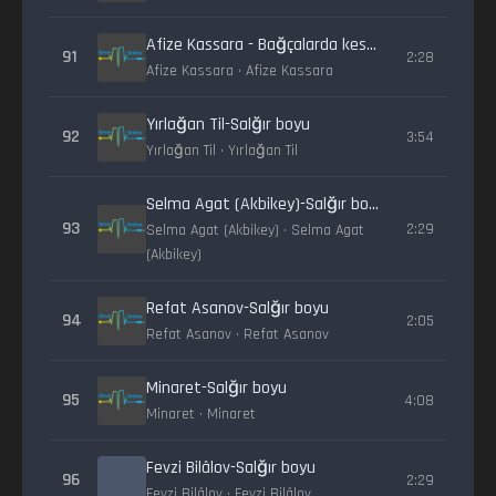
Afize Kassara - Bağçalarda kestane
91
2:28
Afize Kassara • Afize Kassara
Yırlağan Til-Salğır boyu
92
3:54
Yırlağan Til • Yırlağan Til
Selma Agat (Akbikey)-Salğır boyu
93
2:29
Selma Agat (Akbikey) • Selma Agat
(Akbikey)
Refat Asanov-Salğır boyu
94
2:05
Refat Asanov • Refat Asanov
Minaret-Salğır boyu
95
4:08
Minaret • Minaret
Fevzi Bilâlov-Salğır boyu
96
2:29
Fevzi Bilâlov • Fevzi Bilâlov