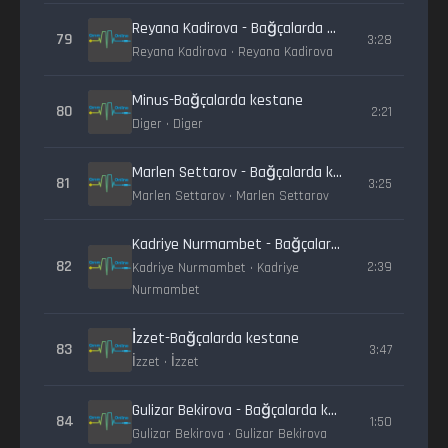
Reyana Kadirova - Bağçalarda kestane
79
3:28
Reyana Kadirova • Reyana Kadirova
Minus-Bağçalarda kestane
80
2:21
Diger • Diger
Marlen Settarov - Bağçalarda kestane
81
3:25
Marlen Settarov • Marlen Settarov
Kadriye Nurmambet - Bağçalarda kestane
82
2:39
Kadriye Nurmambet • Kadriye
Nurmambet
İzzet-Bağçalarda kestane
83
3:47
İzzet • İzzet
Gulizar Bekirova - Bağçalarda kestane
84
1:50
Gulizar Bekirova • Gulizar Bekirova