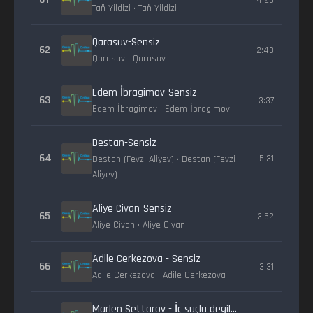
Tañ Yildizi • Tañ Yildizi
Qarasuv-Sensiz
62
2:43
Qarasuv • Qarasuv
Edem İbragimov-Sensiz
63
3:37
Edem İbragimov • Edem İbragimov
Destan-Sensiz
64
5:31
Destan (Fevzi Aliyev) • Destan (Fevzi
Aliyev)
Aliye Civan-Sensiz
65
3:52
Aliye Civan • Aliye Civan
Adile Cerkezova - Sensiz
66
3:31
Adile Cerkezova • Adile Cerkezova
Marlen Settarov - İç suçlu degilsiñ sen