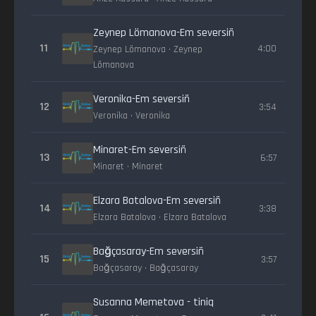
Zeynep Lömanova-Em seversiñ
11
4:00
Zeynep Lömanova • Zeynep
Lömanova
Veronika-Em seversiñ
12
3:54
Veronika • Veronika
Minaret-Em seversiñ
13
6:57
Minaret • Minaret
Elzara Batalova-Em seversiñ
14
3:38
Elzara Batalova • Elzara Batalova
Bağçasaray-Em seversiñ
15
3:57
Bağçasaray • Bağçasaray
Susanna Memetova - tiniq