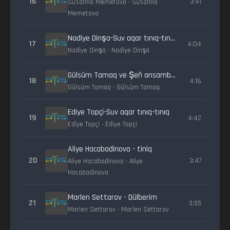
16
3:41
Susanna Memetova • Susanna
Memetova
Nadiye Dinşa-Suv aqar tınıq-tınıq
17
4:04
Nadiye Dinşa • Nadiye Dinşa
Gülsüm Tamaq ve Şeñ ansambli-Suv aqar tınıq-tınıq
18
4:16
Gülsüm Tamaq • Gülsüm Tamaq
Ediye Topçi-Suv aqar tınıq-tınıq
19
4:42
Ediye Topçi • Ediye Topçi
Aliye Hacabadinova - tiniq
20
3:47
Aliye Hacabadinova • Aliye
Hacabadinova
Marlen Settarov - Dülberim
21
3:55
Marlen Settarov • Marlen Settarov