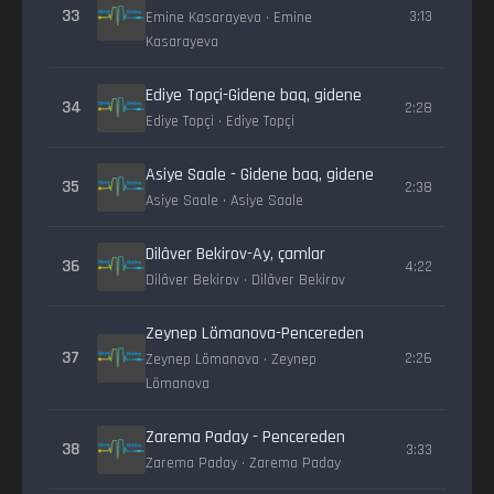
33
3:13
Emine Kasarayeva • Emine
Kasarayeva
Ediye Topçi-Gidene baq, gidene
34
2:28
Ediye Topçi • Ediye Topçi
Asiye Saale - Gidene baq, gidene
35
2:38
Asiye Saale • Asiye Saale
Dilâver Bekirov-Ay, çamlar
36
4:22
Dilâver Bekirov • Dilâver Bekirov
Zeynep Lömanova-Pencereden
37
2:26
Zeynep Lömanova • Zeynep
Lömanova
Zarema Paday - Pencereden
38
3:33
Zarema Paday • Zarema Paday