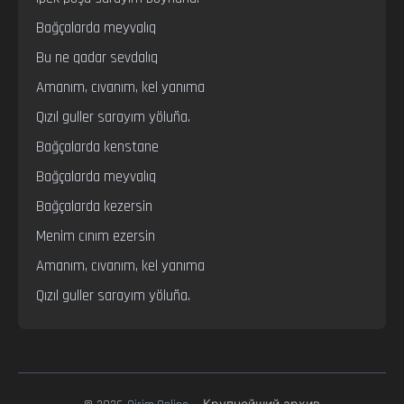
Bağçalarda meyvalıq

Bu ne qadar sevdalıq

Amanım, cıvanım, kel yanıma

Qızıl guller sarayım yöluña.

Bağçalarda kenstane

Bağçalarda meyvalıq

Bağçalarda kezersin

Menim cınım ezersin

Amanım, cıvanım, kel yanıma

Qızıl guller sarayım yöluña.