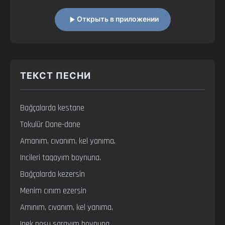
Открыть в приложении
ТЕКСТ ПЕСНИ
Bağçalarda kestane

Tokulür Dane-dane

Amanım, cıvanım, kel yanıma,

Incileri taqayım boynuna.

Bağçalarda kezersin

Menim cınım ezersin

Amınım, cıvanım, kel yanıma,

Ipek poşu sarayım boynuna.
