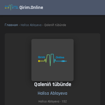
Qirim.Online
Главная
›
Halisa Ablayeva
› Qaleniñ tübünde
Qaleniñ tübünde
Halisa Ablayeva
Halisa Ablayeva
• 1:52