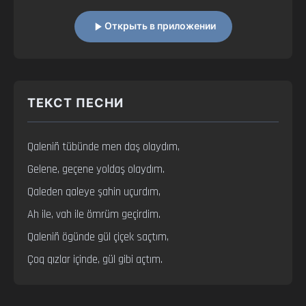
Открыть в приложении
ТЕКСТ ПЕСНИ
Qaleniñ tübünde men daş olaydım,

Gelene, geçene yoldaş olaydım.

Qaleden qaleye şahin uçurdım,

Ah ile, vah ile ömrüm geçirdim.

Qaleniñ ögünde gül çiçek saçtım,

Çoq qızlar içinde, gül gibi açtım.