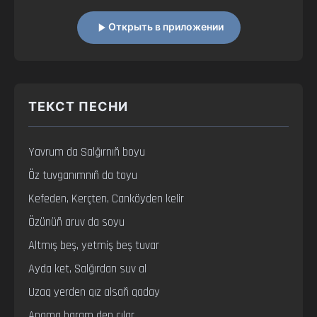
Открыть в приложении
ТЕКСТ ПЕСНИ
Yavrum da Salğırnıñ boyu

Öz tuvganımnıñ da toyu

Kefeden, Kerçten, Canköyden kelir

Özünüñ aruv da soyu

Altmış beş, yetmiş beş tuvar

Ayda ket, Salğırdan suv al

Uzaq yerden qız alsañ qaday

Anama baram dep cılar
