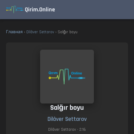
Qirim.Online
Главная
›
Dilâver Settarov
› Salğır boyu
Salğır boyu
Dilâver Settarov
Dilâver Settarov
• 2:16