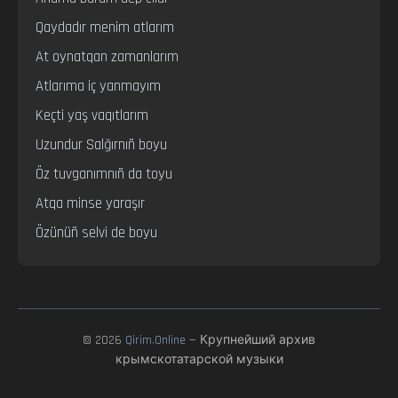
Qaydadır menim atlarım

At oynatqan zamanlarım

Atlarıma iç yanmayım

Keçti yaş vaqıtlarım

Uzundur Salğırnıñ boyu

Öz tuvganımnıñ da toyu

Atqa minse yaraşır

Özünüñ selvi de boyu
© 2026
Qirim.Online
— Крупнейший архив
крымскотатарской музыки