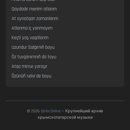
Qaydadır menim atlarım

At oynatqan zamanlarım

Atlarıma iç yanmayım

Keçti yaş vaqıtlarım

Uzundur Salğırnıñ boyu

Öz tuvganımnıñ da toyu

Atqa minse yaraşır

Özünüñ selvi de boyu
© 2026
Qirim.Online
— Крупнейший архив
крымскотатарской музыки