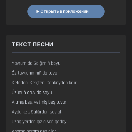
Открыть в приложении
ТЕКСТ ПЕСНИ
Yavrum da Salğırnıñ boyu

Öz tuvganımnıñ da toyu

Kefeden, Kerçten, Canköyden kelir

Özünüñ aruv da soyu

Altmış beş, yetmiş beş tuvar

Ayda ket, Salğırdan suv al

Uzaq yerden qız alsañ qaday

Anama baram dep cılar
