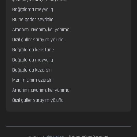
Bağçalarda meyvalıq

Bu ne qadar sevdalıq

Amanım, cıvanım, kel yanıma

Qızıl guller sarayım yöluña.

Bağçalarda kenstane

Bağçalarda meyvalıq

Bağçalarda kezersin

Menim cınım ezersin

Amanım, cıvanım, kel yanıma

Qızıl guller sarayım yöluña.