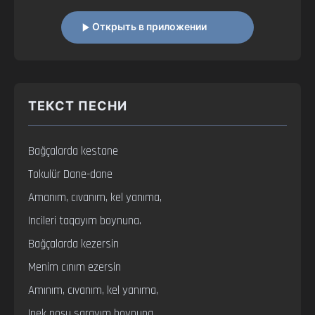
Открыть в приложении
ТЕКСТ ПЕСНИ
Bağçalarda kestane

Tokulür Dane-dane

Amanım, cıvanım, kel yanıma,

Incileri taqayım boynuna.

Bağçalarda kezersin

Menim cınım ezersin

Amınım, cıvanım, kel yanıma,

Ipek poşu sarayım boynuna.
