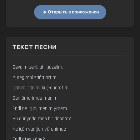
Открыть в приложении
ТЕКСТ ПЕСНИ
Sevdim seni, ah, güzelim,

Yüregimni saña açtım.

Qanım, canım, küç-qudretim,

Sen ömürimde menim.

Endi ne içün, menim yarem

Bu dünyada men bir danem?

Ne içün yañğan yüregimde

Endi ateş söne?
