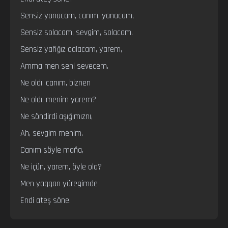
Sensiz yanacam, canım, yanacam,

Sensiz solacam, sevgim, solacam.

Sensiz yañğız qalacam, yarem,

Amma men seni sevecem.

Ne oldı, canım, biznen

Ne oldı, menim yarem?

Ne söndirdi aşığımıznı,

Ah, sevgim menim.

Canım söyle maña,

Ne içün, yarem, öyle ola?

Men yaqqan yüregimde

Endi ateş söne.