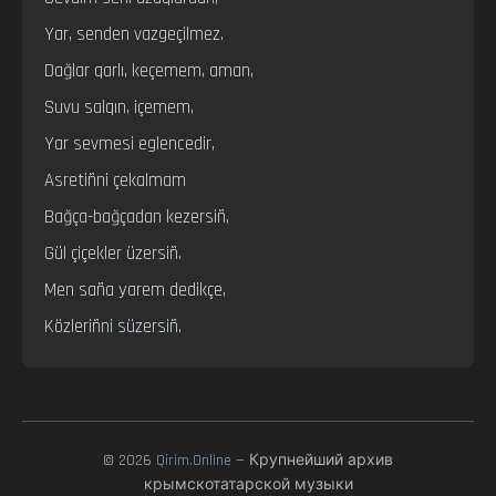
Yar, senden vazgeçilmez.

Dağlar qarlı, keçemem, aman,

Suvu salqın, içemem,

Yar sevmesi eglencedir,

Asretiñni çekalmam

Bağça-bağçadan kezersiñ,

Gül çiçekler üzersiñ.

Men saña yarem dedikçe,

Közleriñni süzersiñ.
© 2026
Qirim.Online
— Крупнейший архив
крымскотатарской музыки