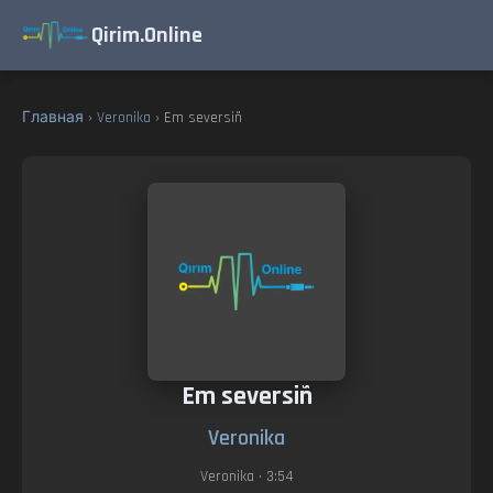
Qirim.Online
Главная
›
Veronika
› Em seversiñ
Em seversiñ
Veronika
Veronika
• 3:54