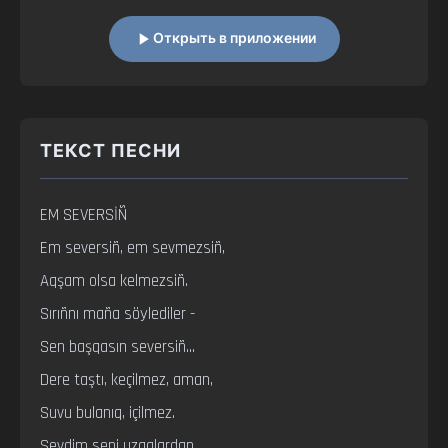
Открыть в приложении
ТЕКСТ ПЕСНИ
EM SEVERSİÑ

Em seversiñ, em sevmezsiñ,

Aqşam olsa kelmezsiñ.

Sırıñnı maña söylediler -

Sen başqasın seversiñ...

Dere taştı, keçilmez, aman,

Suvu bulanıq, içilmez.

Sevdim seni uzaqlardan,
