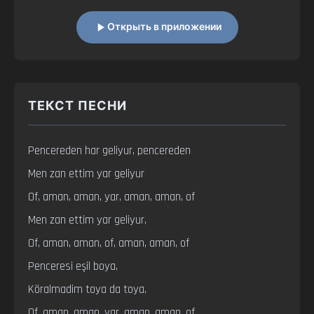
Открыть в приложении
ТЕКСТ ПЕСНИ
Pencereden har geliyur, pencereden

Men zan ettim yar geliyur

Of, aman, aman, yar, aman, aman, of

Men zan ettim yar geliyur,

Of, aman, aman, of, aman, aman, of

Penceresi eşil boya,

Köralmadim toya da toya,

Of, aman, aman, yar, aman, aman, of
