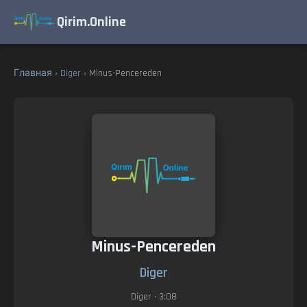
Qirim.Online
Главная
›
Diger
› Minus-Pencereden
Minus-Pencereden
Diger
Diger
• 3:08