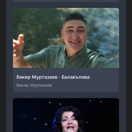
Бекир Муртазаев - Балакълава
Бекир Муртазаев