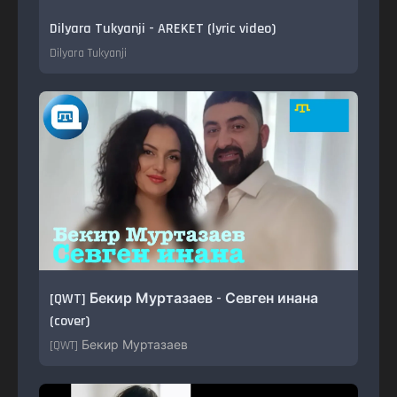
Dilyara Tukyanji - AREKET (lyric video)
Dilyara Tukyanji
[QWT] Бекир Муртазаев - Севген инана
(cover)
[QWT] Бекир Муртазаев