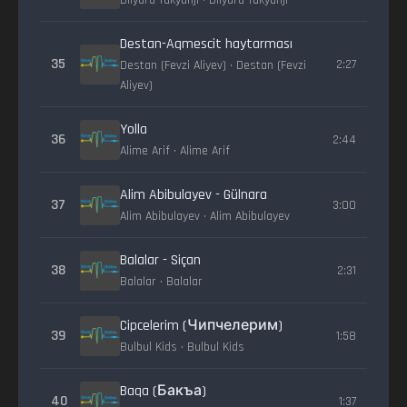
Dilyara Tukyanji • Dilyara Tukyanji
Destan-Aqmescit haytarması
35
2:27
Destan (Fevzi Aliyev) • Destan (Fevzi
Aliyev)
Yolla
36
2:44
Alime Arif • Alime Arif
Alim Abibulayev - Gülnara
37
3:00
Alim Abibulayev • Alim Abibulayev
Balalar - Siçan
38
2:31
Balalar • Balalar
Cipcelerim (Чипчелерим)
39
1:58
Bulbul Kids • Bulbul Kids
Baqa (Бакъа)
40
1:37