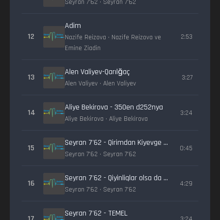
Seyran 7'62 • Seyran 7'62
Adim
12
2:53
Nazife Reizova • Nazife Reizova ve
Emine Ziadin
Alen Valiyev-Qarılğaç
13
3:27
Alen Valiyev • Alen Valiyev
Aliye Bekirova - 350en d252nya
14
3:24
Aliye Bekirova • Aliye Bekirova
Seyran 7'62 - Qirimdan Kiyevge (Davet 20.11.2015)
15
0:45
Seyran 7'62 • Seyran 7'62
Seyran 7'62 - Qiyinliqlar olsa da (ЭМДЖИЭЛ ile)
16
4:29
Seyran 7'62 • Seyran 7'62
Seyran 7'62 - TEMEL
17
3:24