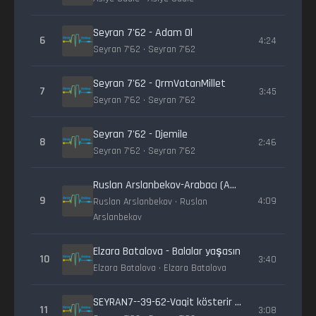
Seyran 7'62 - Adam Ol
6
4:24
Seyran 7'62 • Seyran 7'62
Seyran 7'62 - QrmVatanMillet
7
3:45
Seyran 7'62 • Seyran 7'62
Seyran 7'62 - Djemile
8
2:46
Seyran 7'62 • Seyran 7'62
Ruslan Arslanbekov-Arabacı (Aşıq oğlan)
9
4:09
Ruslan Arslanbekov • Ruslan
Arslanbekov
Elzara Batalova - Balalar yaşasın
10
3:40
Elzara Batalova • Elzara Batalova
SEYRAN7--39-62-Vaqit kösterir -JAMDEEN ile-
11
3:08