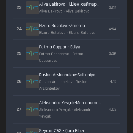
Aliye Bekirova - Шен хайтарма
23
3:05
Aliye Bekirova • Aliye Bekirova
Elzara Batalova-Zarema
24
4:54
Elzara Batalova • Elzara Batalova
Fatma Cappar - Ediye
25
3:36
Fatma Capparova • Fatma
Capparova
Ruslan Arslanbekov-Sultaniye
26
4:15
Ruslan Arslanbekov • Ruslan
Arslanbekov
Aleksandra Yevçuk-Men anamnıñ bir qızı edim
27
4:02
Aleksandra Yevçuk • Aleksandra
Yevçuk
Seyran 7'62 - Qara Biber