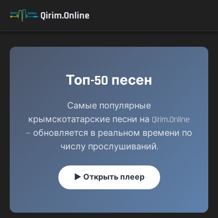
Qirim.Online
Топ-50 песен
Самые популярные
крымскотатарские песни на Qirim.Online
— обновляется в реальном времени по
числу прослушиваний.
▶ Открыть плеер