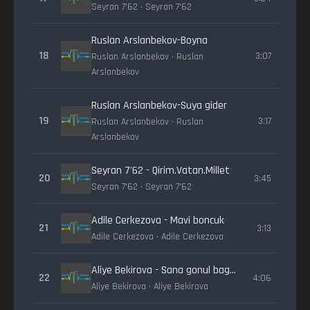
Seyran 7'62 • Seyran 7'62
Ruslan Arslanbekov-Boyna
18
3:07
Ruslan Arslanbekov • Ruslan
Arslanbekov
Ruslan Arslanbekov-Suya gider
19
3:17
Ruslan Arslanbekov • Ruslan
Arslanbekov
Seyran 7'62 - Qirim.Vatan.Millet
20
3:45
Seyran 7'62 • Seyran 7'62
Adile Cerkezova - Mavi boncuk
21
3:13
Adile Cerkezova • Adile Cerkezova
Aliye Bekirova - Sana gonul bagladim
22
4:06
Aliye Bekirova • Aliye Bekirova