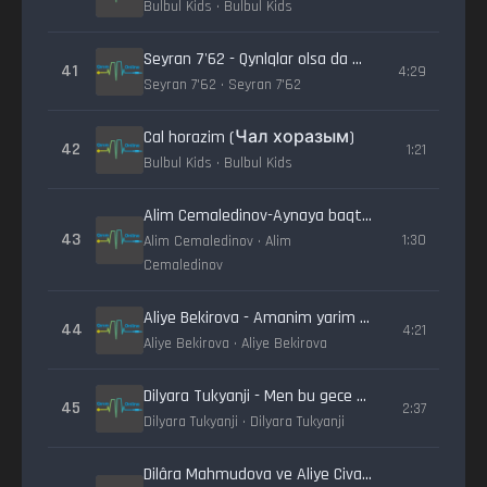
Bulbul Kids • Bulbul Kids
Seyran 7'62 - Qynlqlar olsa da ЭМДЖИЭЛ ile
41
4:29
Seyran 7'62 • Seyran 7'62
Cal horazim (Чал хоразым)
42
1:21
Bulbul Kids • Bulbul Kids
Alim Cemaledinov-Aynaya baqtım (Live)
43
1:30
Alim Cemaledinov • Alim
Cemaledinov
Aliye Bekirova - Amanim yarim (Prod. by DJ Bebek)
44
4:21
Aliye Bekirova • Aliye Bekirova
Dilyara Tukyanji - Men bu gece bir tüş kördim
45
2:37
Dilyara Tukyanji • Dilyara Tukyanji
Dilâra Mahmudova ve Aliye Civan-Seni sevem