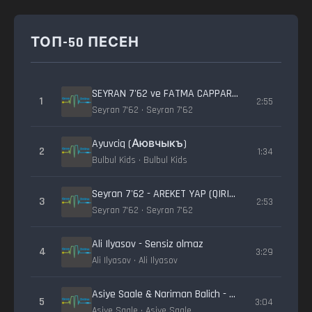
ТОП-50 ПЕСЕН
SEYRAN 7'62 ve FATMA CAPPAR - OL (special for DEV)
1
2:55
Seyran 7'62 • Seyran 7'62
Ayuvciq (Аювчыкъ)
2
1:34
Bulbul Kids • Bulbul Kids
Seyran 7'62 - AREKET YAP (QIRIM BANG)
3
2:53
Seyran 7'62 • Seyran 7'62
Ali Ilyasov - Sensiz olmaz
4
3:29
Ali Ilyasov • Ali Ilyasov
Asiye Saale & Nariman Balich - Mesafe
5
3:04
Asiye Saale • Asiye Saale