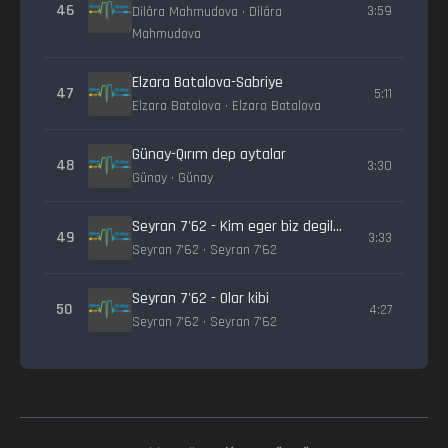
46
3:59
Dilâra Mahmudova • Dilâra
Mahmudova
Elzara Batalova-Sabriye
47
5:11
Elzara Batalova • Elzara Batalova
Günay-Qırım dep aytalar
48
3:30
Günay • Günay
Seyran 7'62 - Kim eger biz degil (edebiy variant)
49
3:33
Seyran 7'62 • Seyran 7'62
Seyran 7'62 - Olar kibi
50
4:27
Seyran 7'62 • Seyran 7'62