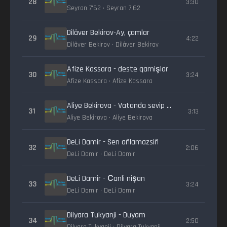
28
3:30
Seyran 7'62 • Seyran 7'62
Dilâver Bekirov-Ay, çamlar
29
4:22
Dilâver Bekirov • Dilâver Bekirov
Afize Kassara - deste qamişlar
30
3:24
Afize Kassara • Afize Kassara
Aliye Bekirova - Vatanda sevip yaşa
31
3:13
Aliye Bekirova • Aliye Bekirova
DeLi Damir - Sen añlamazsiñ
32
2:06
DeLi Damir • DeLi Damir
DeLi Damir - Сanli nişan
33
3:24
DeLi Damir • DeLi Damir
Dilyara Tukyanji - Duyam
34
2:50