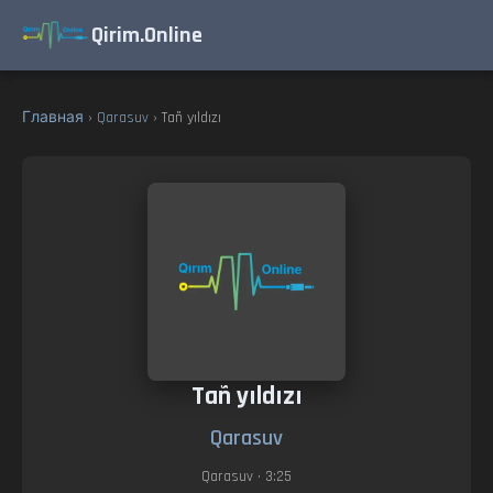
Qirim.Online
Главная
›
Qarasuv
› Tañ yıldızı
Tañ yıldızı
Qarasuv
Qarasuv
• 3:25