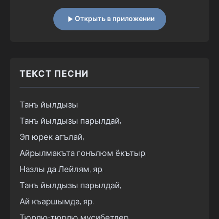
Открыть в приложении
ТЕКСТ ПЕСНИ
Танъ йылдызы

Танъ йылдызы парылдай,

Эп юрек агълай,

Айрылмакъта гонълюм ёкътыр,

Назлы да Лейлям, яр.

Танъ йылдызы парылдай,

Ай къаршымда, яр.

Тюрлю-тюрлю мусибетлер
