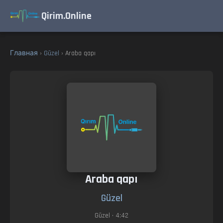
Qirim.Online
Главная
›
Güzel
› Araba qapı
Araba qapı
Güzel
Güzel
• 4:42