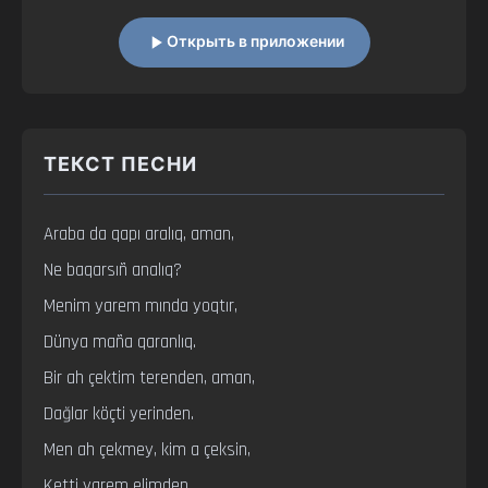
Открыть в приложении
ТЕКСТ ПЕСНИ
Araba da qapı aralıq, aman,

Ne baqarsıñ analıq?

Menim yarem mında yoqtır,

Dünya maña qaranlıq.

Bir ah çektim terenden, aman,

Dağlar köçti yerinden.

Men ah çekmey, kim a çeksin,

Ketti yarem elimden.