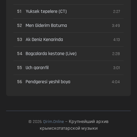
51
Yuksek tepelere (CT)
2:27
52
Men Giderim Batuma
3:49
53
Ak Deniz Kenarinda
4:13
54
Bagcalarda kestane (Live)
2:28
55
Uch qaranfil
3:01
56
Pendgeresi yeshil boya
4:04
© 2026
Qirim.Online
— Крупнейший архив
крымскотатарской музыки