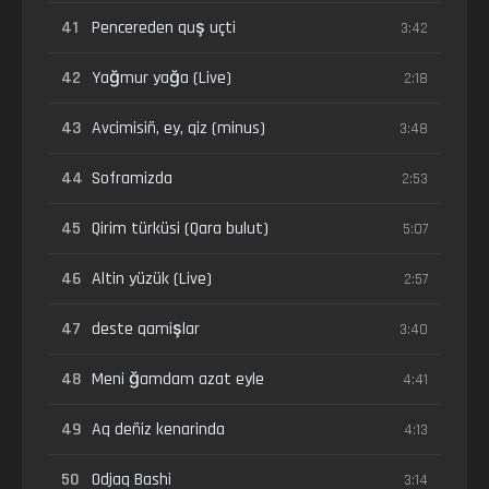
41
Pencereden quş uçti
3:42
42
Yağmur yağa (Live)
2:18
43
Avcimisiñ, ey, qiz (minus)
3:48
44
Soframizda
2:53
45
Qirim türküsi (Qara bulut)
5:07
46
Altin yüzük (Live)
2:57
47
deste qamişlar
3:40
48
Meni ğamdam azat eyle
4:41
49
Aq deñiz kenarinda
4:13
50
Odjaq Bashi
3:14