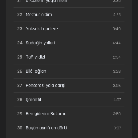
21
O közleriñ yaqti meni
3:30
22
Mecbur oldim
4:33
23
Yüksek tepelere
3:49
24
Sudağin yollari
4:44
25
Tañ yildizi
2:34
26
Bilâl oğlan
3:28
27
Penceresi yola qarşi
3:56
28
Qaranfil
4:07
29
Ben giderim Batuma
3:50
30
Bugün ayniñ on dörti
3:07