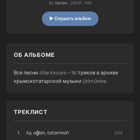
56 песен • 210:57 • Folk
▶ Слушать альбом
ОБ АЛЬБОМЕ
Все песни Afize Kassara — 56 треков в архиве
крымскотатарской музыки Qirim.Online.
ТРЕКЛИСТ
1
Ay, oğlan, tatarmisiñ
3:04