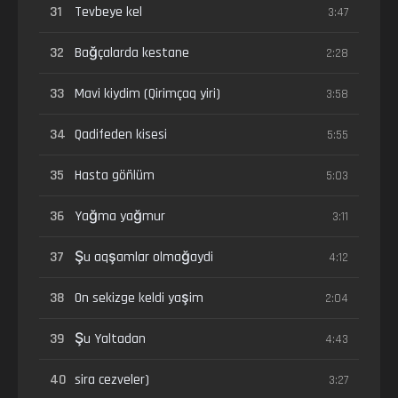
31
Tevbeye kel
3:47
32
Bağçalarda kestane
2:28
33
Mavi kiydim (Qirimçaq yiri)
3:58
34
Qadifeden kisesi
5:55
35
Hasta göñlüm
5:03
36
Yağma yağmur
3:11
37
Şu aqşamlar olmağaydi
4:12
38
On sekizge keldi yaşim
2:04
39
Şu Yaltadan
4:43
40
sira cezveler)
3:27