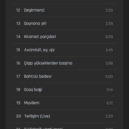
12
Degirmenci
2:03
13
Qaynana yiri
2:39
14
Kiramet parçalari
3:09
15
Avcimisiñ, ey, qiz
3:45
16
Çiqip yükseklerden baqma
3:38
17
Bahtsiz bedevi
5:00
18
Ocaq başi
3:14
19
Mavilem
6:12
20
Terligim (Live)
2:20