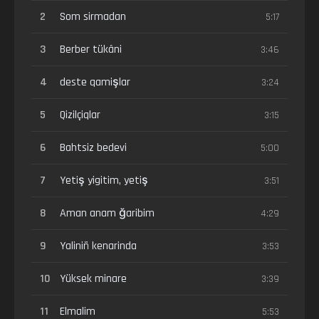
2
Som sirmadan
5:17
3
Berber tükâni
3:46
4
deste qamişlar
3:24
5
Qizilçiqlar
3:15
6
Bahtsiz bedevi
5:00
7
Yetiş yigitim, yetiş
3:51
8
Aman anam ğaribim
4:29
9
Yaliniñ kenarinda
3:53
10
Yüksek minare
3:39
11
Elmalim
5:53