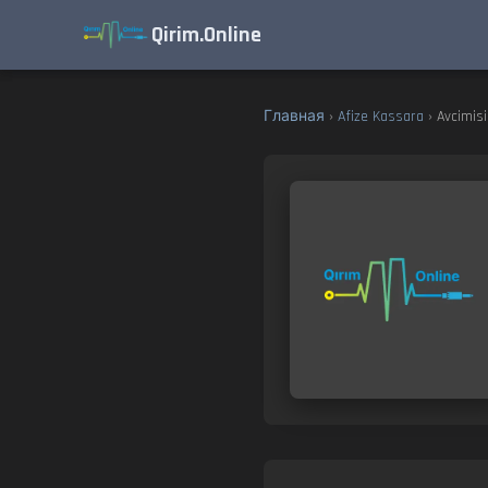
Qirim.Online
Главная
›
Afize Kassara
› Avcimisin