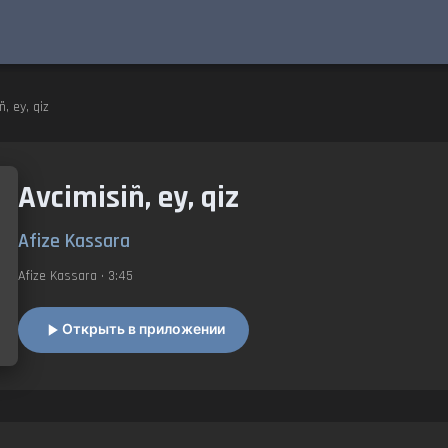
̃, ey, qiz
Avcimisiñ, ey, qiz
Afize Kassara
Afize Kassara
• 3:45
Открыть в приложении