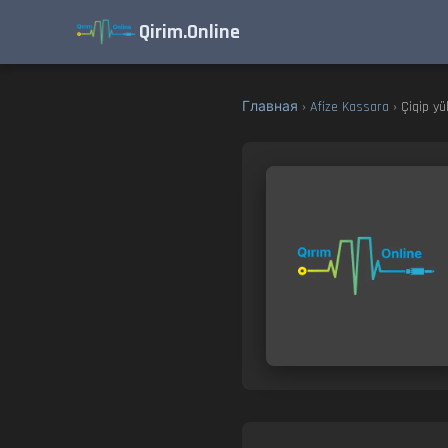
Qirim.Online
Главная
›
Afize Kassara
› Çiqip y