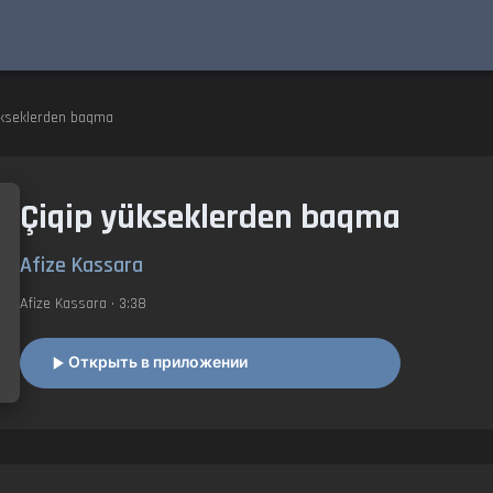
ükseklerden baqma
Çiqip yükseklerden baqma
Afize Kassara
Afize Kassara
• 3:38
Открыть в приложении