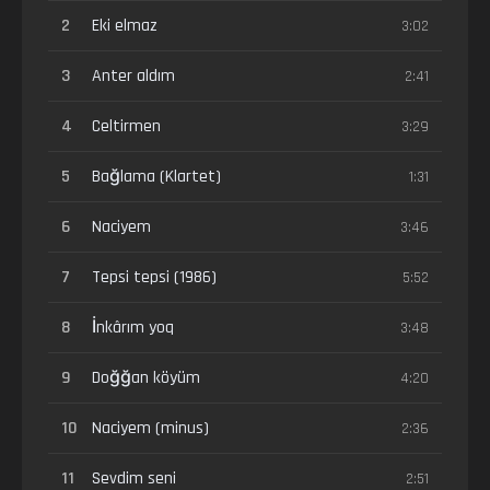
2
Eki elmaz
3:02
3
Anter aldım
2:41
4
Celtirmen
3:29
5
Bağlama (Klartet)
1:31
6
Naciyem
3:46
7
Tepsi tepsi (1986)
5:52
8
İnkârım yoq
3:48
9
Doğğan köyüm
4:20
10
Naciyem (minus)
2:36
11
Sevdim seni
2:51