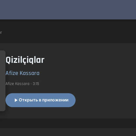
ar
Qizilçiqlar
Afize Kassara
Afize Kassara
• 3:15
Открыть в приложении