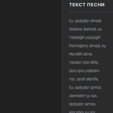
ТЕКСТ ПЕСНИ
Ey, qızılçıqlar olmadı,

Selelere dolmadı, ey,

Yolladığıñ yüzüçigiñ

Parmağıma olmadı, ey.

Mendiliñ elime,

Yandım tatlı tiliñe.

Qara qına yolladım,

Yar, seniñ elleriñe.

Ey, qızılçıqlar qırmızı,

Alamadım şu qızı.

Qızılçıqlar qırmızı,

Alacağım şu qızı.
