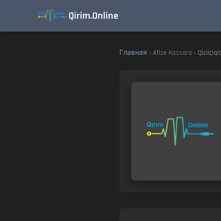
Qirim.Online
Главная
›
Afize Kassara
› Qizilçiql