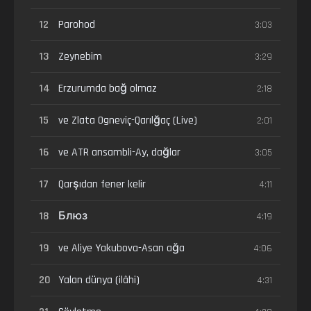
12
Parohod
3:03
13
Zeynebim
3:29
14
Erzurumda bağ olmaz
2:18
15
ve Zlata Ogneviç-Qarılğaç (Live)
2:01
16
ve ATR ansambli-Ay, dağlar
3:05
17
Qarşıdan fener kelir
4:11
18
Блюз
4:19
19
ve Aliye Yakubova-Asan ağa
4:06
20
Yalan dünya (ilâhi)
4:31