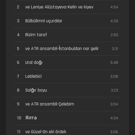
2
ve Leniye Alüstayeva-Kelin ve kiyev
4:54
3
Bülbülimni uçurdılar
4:39
4
Bizim taraf
2:50
5
ve ATR ansambli-İstanbuldan nar gelir
3:31
6
Ural dağı
5:48
7
Leblebici
3:08
8
Salğır boyu
3:23
9
ve ATR ansambli-Çelebim
3:04
10
Ялта
4:34
11
ve Güzel-On eki ördek
3:06