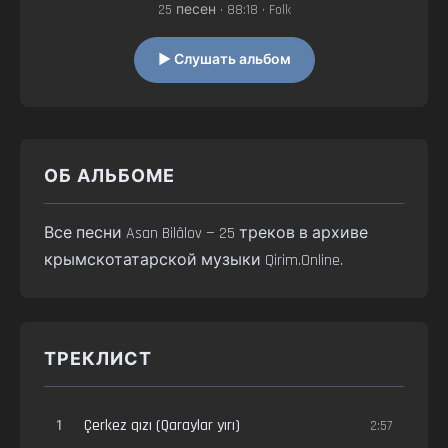
25 песен • 88:18 • Folk
▶ Слушать альбом
ОБ АЛЬБОМЕ
Все песни Asan Bilâlov — 25 треков в архиве
крымскотатарской музыки Qirim.Online.
ТРЕКЛИСТ
1
Çerkez qızı (Qaraylar yırı)
2:57