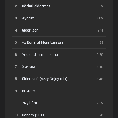
2
Közleri aldatmaz
3:59
3
Ayatım
3:09
4
Gider iseñ
3:14
5
ve Demirel-Meni tanırsıñ
4:22
6
Yoq dedim men saña
2:56
7
Зачем
3:40
8
Gider iseñ (Azzy Nejny mix)
3:48
9
Bayram
3:13
10
Yeşil fiat
2:59
11
Babam (2013)
3:41