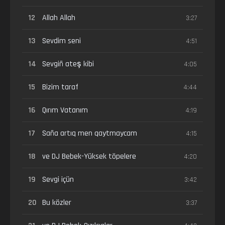
12
Allah Allah
3:27
13
Sevdim seni
4:51
14
Sevgiñ ateş kibi
4:05
15
Bizim taraf
4:44
16
Qırım Vatanım
4:19
17
Saña artıq men qaytmaycam
4:15
18
ve DJ Bebek-Yüksek töpelere
4:20
19
Sevgi içün
3:42
20
Bu közler
3:37