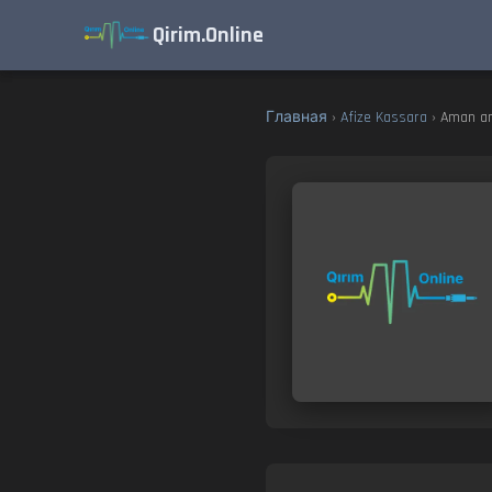
Qirim.Online
Главная
›
Afize Kassara
› Aman an