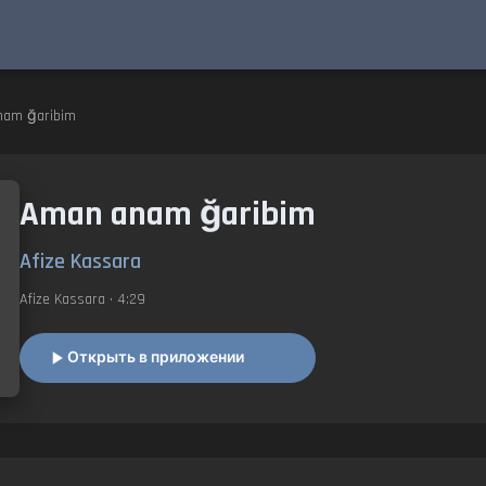
am ğaribim
Aman anam ğaribim
Afize Kassara
Afize Kassara
• 4:29
Открыть в приложении