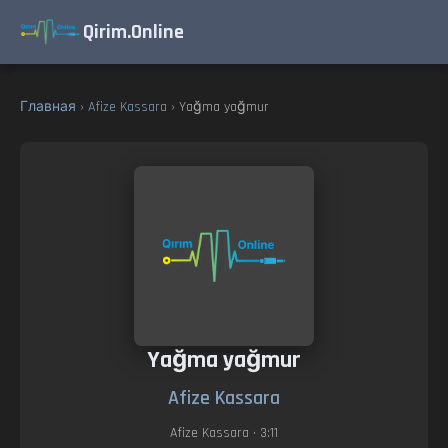
Qirim.Online
Главная
›
Afize Kassara
› Yağma yağmur
Yağma yağmur
Afize Kassara
Afize Kassara
• 3:11