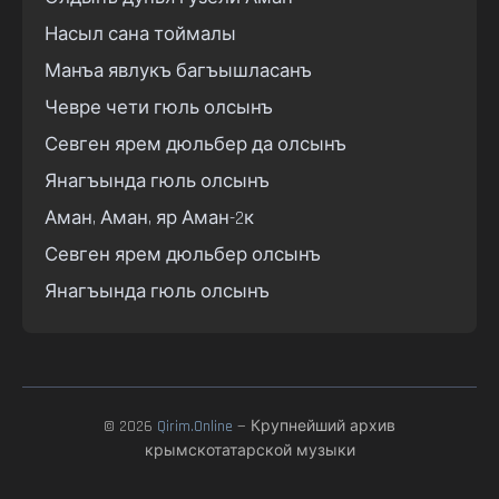
Насыл сана тоймалы

Манъа явлукъ багъышласанъ

Чевре чети гюль олсынъ

Севген ярем дюльбер да олсынъ

Янагъында гюль олсынъ

Аман, Аман, яр Аман-2к

Севген ярем дюльбер олсынъ

Янагъында гюль олсынъ
© 2026
Qirim.Online
— Крупнейший архив
крымскотатарской музыки