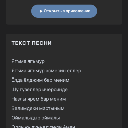
Открыть в приложении
ТЕКСТ ПЕСНИ
Ягъма ягъмур

Ягъма ягъмур эсмесин еллер

Ёлда ёлджим бар меним

Шу гузеллер ичерсинде

Назлы ярем бар меним

Белимдеки мартыным

Оймалыдыр оймалы

Олдынъ дунья гузели Аман
