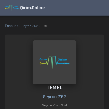
Qirim.Online
Главная
›
Seyran 7'62
› TEMEL
TEMEL
Seyran 7'62
Seyran 7'62
• 3:24