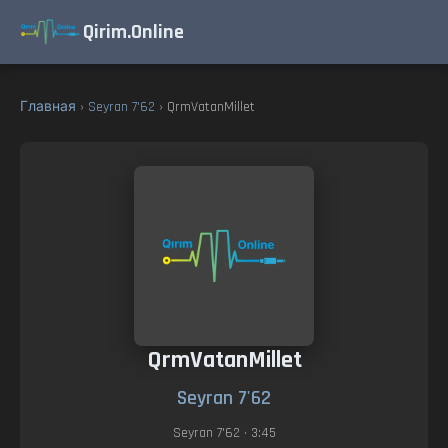
Qirim.Online
Главная
›
Seyran 7'62
› QrmVatanMillet
QrmVatanMillet
Seyran 7'62
Seyran 7'62
• 3:45