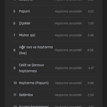
5
Popurri
Haytarma ansambli
3:23
6
Çiçekler
Haytarma ansambli
1:39
7
Mishor qizi
Haytarma ansambli
3:38
Ağir ava ve haytarma
8
Haytarma ansambli
4:06
(live)
Celâl ve Qarasuv
9
Haytarma ansambli
4:37
haytarmasi
10
Haytarma (Popurri)
Haytarma ansambli
3:08
11
Selâmlav
Haytarma ansambli
2:39
12
Quvanç haytarmasi
Haytarma ansambli
1:22