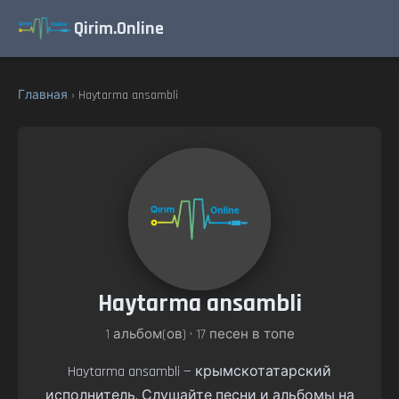
Qirim.Online
Главная
› Haytarma ansambli
Haytarma ansambli
1 альбом(ов) • 17 песен в топе
Haytarma ansambli — крымскотатарский
исполнитель. Слушайте песни и альбомы на