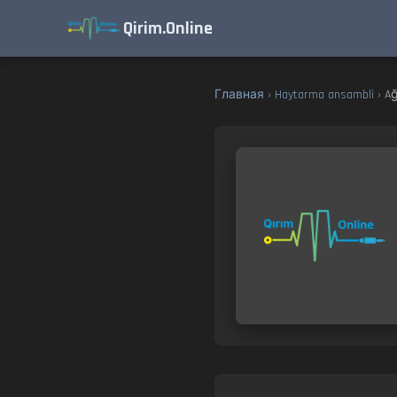
Qirim.Online
Главная
›
Haytarma ansambli
› Ag