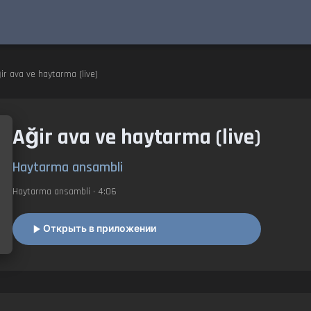
̆ir ava ve haytarma (live)
Ağir ava ve haytarma (live)
Haytarma ansambli
Haytarma ansambli
• 4:06
Открыть в приложении