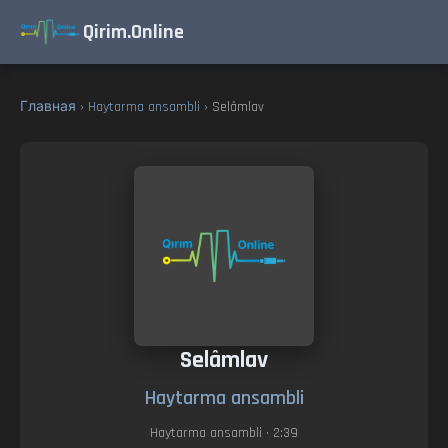
Qirim.Online
Главная
›
Haytarma ansambli
› Selâmlav
Selâmlav
Haytarma ansambli
Haytarma ansambli
• 2:39