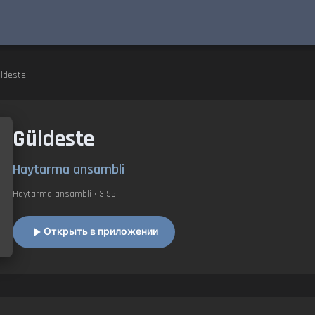
̈ldeste
Güldeste
Haytarma ansambli
Haytarma ansambli
• 3:55
Открыть в приложении