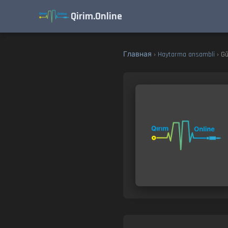
Qirim.Online
Главная
›
Haytarma ansambli
› Gu