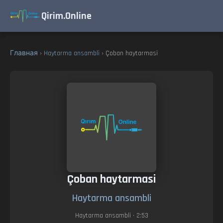
Qirim.Online
Главная
›
Haytarma ansambli
› Çoban haytarmasi
Çoban haytarmasi
Haytarma ansambli
Haytarma ansambli
• 2:53