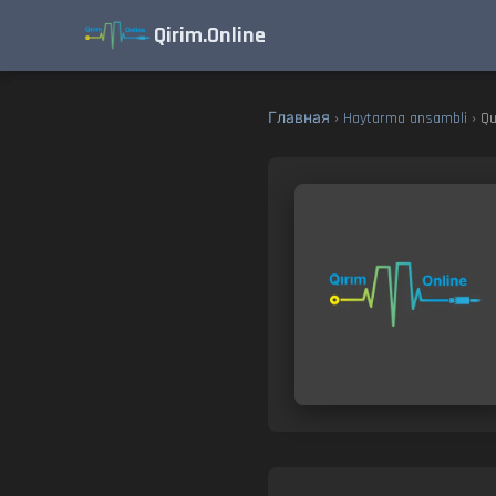
Qirim.Online
Главная
›
Haytarma ansambli
› Qu