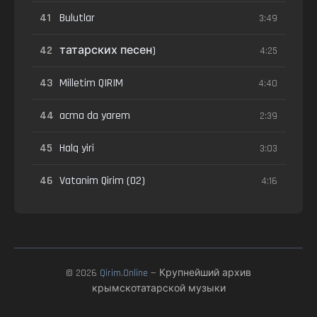
41
Bulutlar
3:49
42
татарских песен)
4:25
43
Milletim QIRIM
4:40
44
acma da yarem
2:39
45
Halq yiri
3:03
46
Vatanim Qirim (02)
4:16
© 2026
Qirim.Online
— Крупнейший архив
крымскотатарской музыки