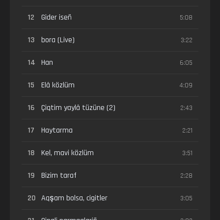
12
Gider iseñ
5:08
13
bora (Live)
3:22
14
Han
6:05
15
Elâ közlüm
4:09
16
Çiqtim yaylâ tüzüne (2)
2:43
17
Haytarma
2:21
18
Kel, mavi közlüm
3:51
19
Bizim taraf
2:28
20
Aqşam bolsa, cigitler
3:05