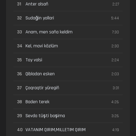
31
Anter alsañ
2:27
32
Sudağin yollari
5:44
33
Anam, men saña keldim
7:30
34
Kel, mavi közlüm
2:30
35
Toy valsi
2:24
36
Qibladan esken
2:03
37
Çoqraqtir yüregiñ
3:31
38
Baden terek
4:26
39
Sevda tüşti başima
3:26
40
VATANIM QIRIM,MILLETIM QIRIM
4:19