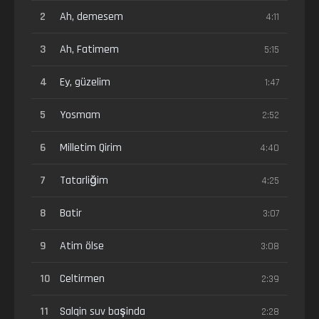
2
Ah, demesem
4:11
3
Ah, Fatimem
5:15
4
Ey, güzelim
1:47
5
Yosmam
2:52
6
Milletim Qirim
4:40
7
Tatarliğim
4:25
8
Batir
3:07
9
Atim ölse
3:08
10
Celtirmen
2:39
11
Salqin suv başinda
2:28