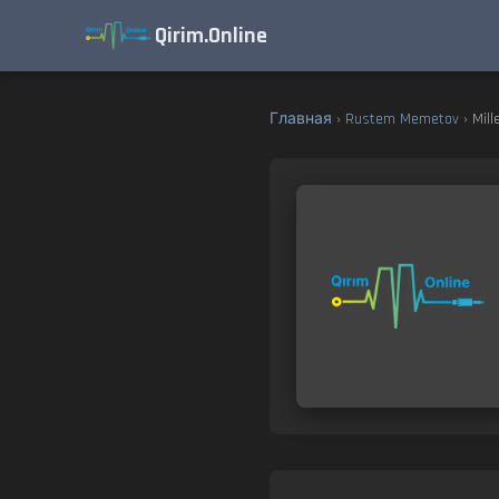
Qirim.Online
Главная
›
Rustem Memetov
› Mill