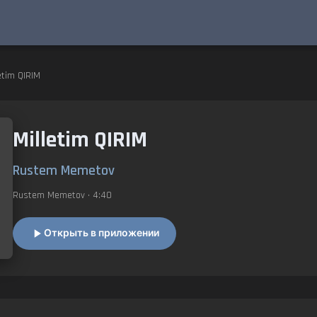
etim QIRIM
Milletim QIRIM
Rustem Memetov
Rustem Memetov
• 4:40
Открыть в приложении