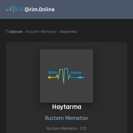
Qirim.Online
Главная
›
Rustem Memetov
› Haytarma
Haytarma
Rustem Memetov
Rustem Memetov
• 2:21