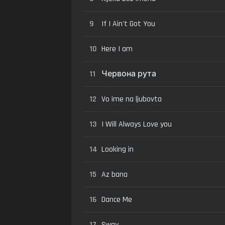
9
If I Ain't Got You
10
Here I am
11
Червона рута
12
Vo ime na ljubovta
13
I Will Always Love you
14
Looking in
15
Az bana
16
Dance Me
17
Sway