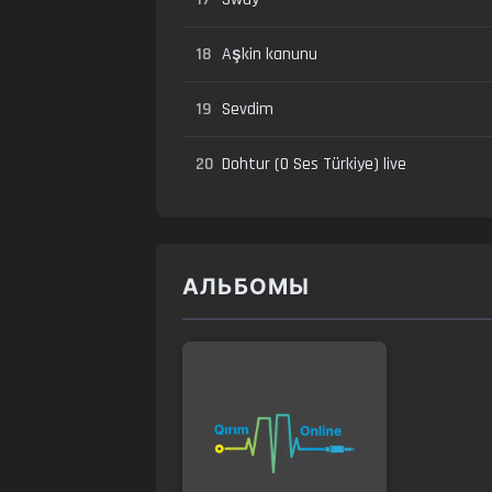
18
Aşkin kanunu
19
Sevdim
20
Dohtur (O Ses Türkiye) live
АЛЬБОМЫ