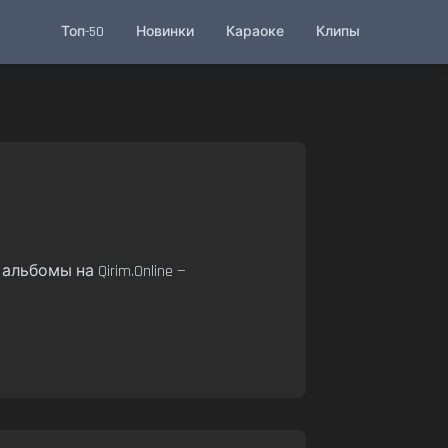
Топ-50
Новинки
Караоке
Клипы
льбомы на Qirim.Online —