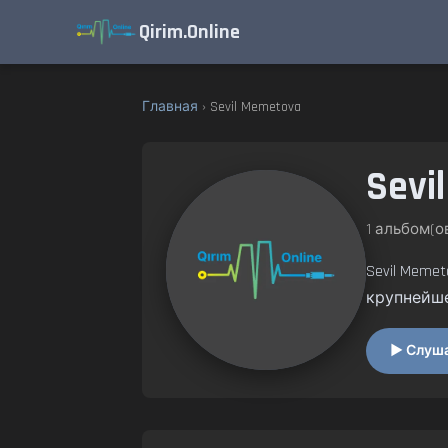
Qirim.Online
Главная
› Sevil Memetova
Sevi
1 альбом(ов
Sevil Meme
крупнейш
▶ Слушат