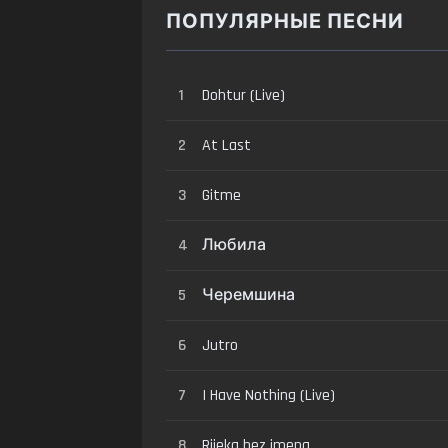
ПОПУЛЯРНЫЕ ПЕСНИ
1
Dohtur (Live)
2
At Last
3
Gitme
4
Любила
5
Черемшина
6
Jutro
7
I Have Nothing (Live)
8
Rijeka bez imena