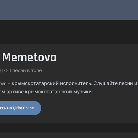
l Memetova
) • 20 песен в топе
tova — крымскотатарский исполнитель. Слушайте песни и а
ем архиве крымскотатарской музыки.
ь на Qirim.Online