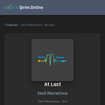
Qirim.Online
Главная
›
Sevil Memetova
› At Last
At Last
Sevil Memetova
Sevil Memetova
• 3:14