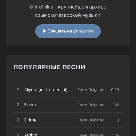
Qirim.Online — крупнейшем архиве
крымскотатарской музыки.
▶ Слушать на Qirim.Online
ПОПУЛЯРНЫЕ ПЕСНИ
1
Aliyem (instrumental)
Enver Dulgerov
0:58
2
Elmira
Enver Dulgerov
3:12
3
Çirime
Enver Dulgerov
3:18
4
Arabaci
Enver Dulgerov
4:35