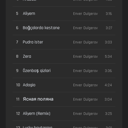
5
Aliyem
Enver Dulgerov
3:16
6
Bağçalarda kestane
Enver Dulgerov
3:27
7
Pudra ister
Enver Dulgerov
3:03
8
Zera
Enver Dulgerov
5:34
9
Özenbaş qizlari
Enver Dulgerov
3:36
10
Adagio
Enver Dulgerov
4:24
11
Ясная поляна
Enver Dulgerov
3:04
12
Aliyem (Remix)
Enver Dulgerov
3:25
13
Lucky haytarma
Enver Dulgerov
3:01