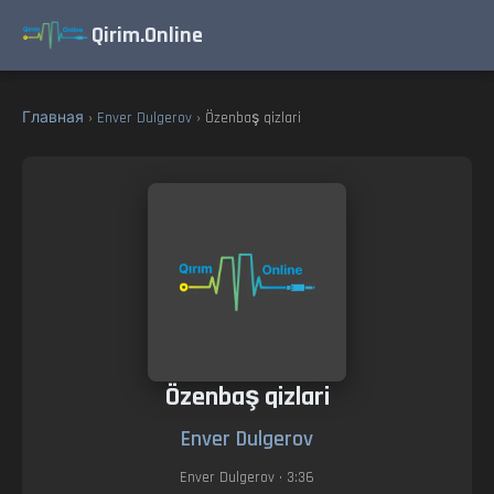
Qirim.Online
Главная
›
Enver Dulgerov
› Özenbaş qizlari
Özenbaş qizlari
Enver Dulgerov
Enver Dulgerov
• 3:36