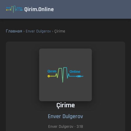
Qirim.Online
Главная
›
Enver Dulgerov
› Çirime
Çirime
Enver Dulgerov
Enver Dulgerov
• 3:18