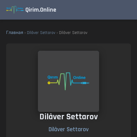
Qirim.Online
Главная
›
Dilâver Settarov
› Dilâver Settarov
Dilâver Settarov
Dilâver Settarov