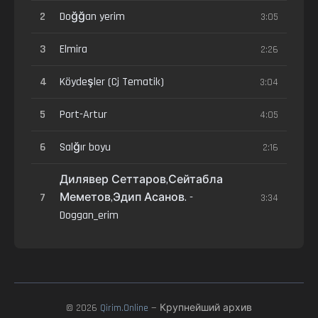
2
Doğğan yerim
3:05
3
Elmira
2:26
4
Köydeşler (Cj Tematik)
3:04
5
Port-Artur
4:05
6
Salğır boyu
2:16
Дилявер Сеттаров,Сейтабла
7
Меметов,Эдип Асанов. -
3:34
Doggan_erim
© 2026
Qirim.Online
— Крупнейший архив