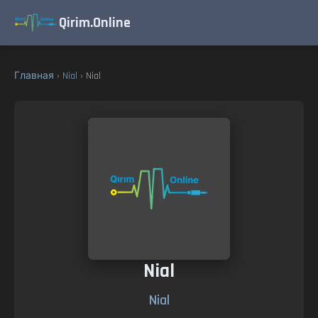
Qirim.Online
Главная
›
Nial
› Nial
Nial
Nial