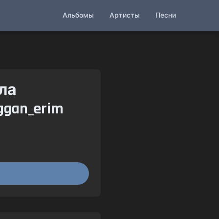
Альбомы
Артисты
Песни
ла
gan_erim