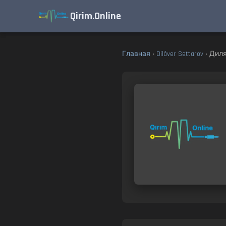
Qirim.Online
Главная
›
Dilâver Settarov
› Диля