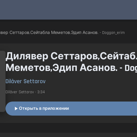
вер Сеттаров,Сейтабла Меметов,Эдип Асанов. - Doggan_erim
Дилявер Сеттаров,Сейтаб
Меметов,Эдип Асанов. - Dog
Dilâver Settarov
Dilâver Settarov
• 3:34
Открыть в приложении