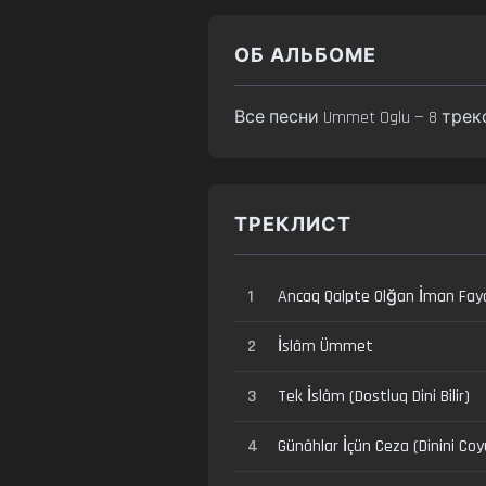
ОБ АЛЬБОМЕ
Все песни Ummet Oglu — 8 трек
ТРЕКЛИСТ
1
Ancaq Qalpte Olğan İman Fay
2
İslâm Ümmet
3
Tek İslâm (Dostluq Dini Bilir)
4
Günâhlar İçün Ceza (Dinini C