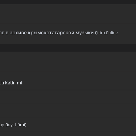
ов в архиве крымскотатарской музыки Qirim.Online.
da Ketirirmi
oyup Qayttiñmi)