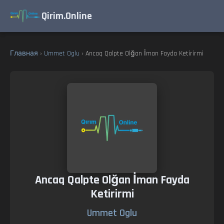
Qirim.Online
Главная
›
Ummet Oglu
› Ancaq Qalpte Olğan İman Fayda Ketirirmi
Ancaq Qalpte Olğan İman Fayda
Ketirirmi
Ummet Oglu