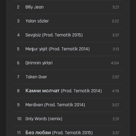
2
Billy Jean
5:21
3
Yalan sözler
3:22
4
Sevgisiz (Prod. Tematik 2015)
3:37
5
Meşur yigit (Prod. Tematik 2014)
3:13
6
Qirimnin yirlari
4:04
7
Taken Over
2:57
8
Камни молчат (Prod. Tematik 2014)
4:19
9
Merdiven (Prod. Tematik 2014)
3:07
10
Only Words (remix)
2:31
11
Без любви (Prod. Tematik 2015)
3:37