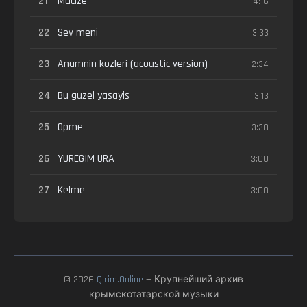
21
Mucize
4:16
22
Sev meni
3:33
23
Anamnin kozleri (acoustic version)
2:34
24
Bu guzel yasayis
3:13
25
Opme
3:30
26
YUREGIM URA
3:00
27
Kelme
3:00
© 2026
Qirim.Online
— Крупнейший архив
крымскотатарской музыки