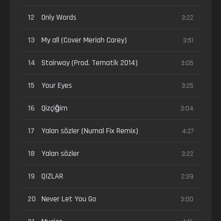
12
Only Words
3:22
13
My all (Cover Meriah Carey)
3:51
14
Stairway (Prod. Tematik 2014)
3:05
15
Your Eyes
3:25
16
Qizçiğim
3:04
17
Yalan sözler (Numal Fix Remix)
4:27
18
Yalan sözler
3:22
19
QIZLAR
2:39
20
Never Let You Go
3:00