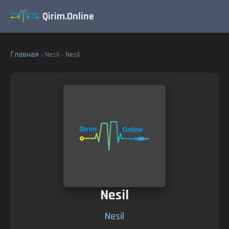
Qirim.Online
Главная
›
Nesil
› Nesil
Nesil
Nesil