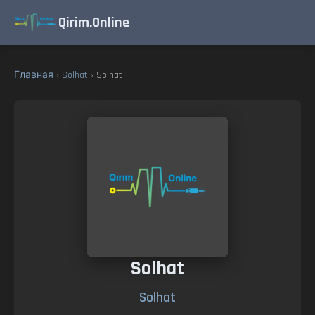
Qirim.Online
Главная
›
Solhat
› Solhat
Solhat
Solhat