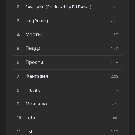
2
Sevgi yolu (Produced by DJ Bebek)
4:20
3
tuk (Remix)
4:20
4
Мосты
1:50
5
Пицца
2:42
6
Прости
2:26
7
Фантазия
2:23
8
I Hate U
1:47
9
Менталка
2:41
10
Тебя
3:12
11
Ты
2:36