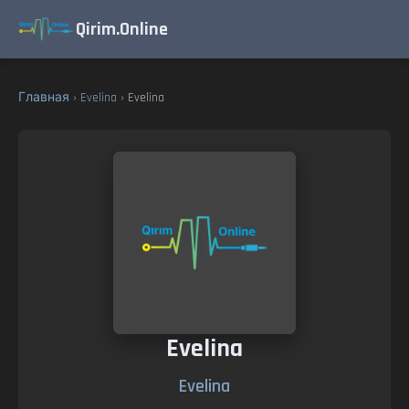
Qirim.Online
Главная
›
Evelina
› Evelina
Evelina
Evelina