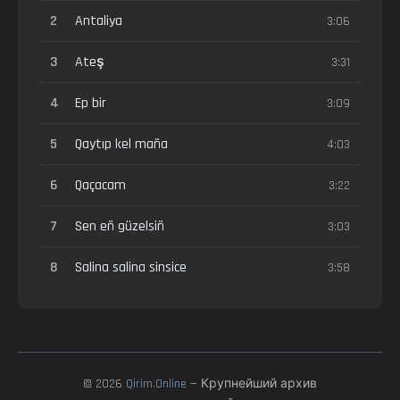
2
Antaliya
3:06
3
Ateş
3:31
4
Ep bir
3:09
5
Qaytıp kel maña
4:03
6
Qaçacam
3:22
7
Sen eñ güzelsiñ
3:03
8
Salina salina sinsice
3:58
© 2026
Qirim.Online
— Крупнейший архив