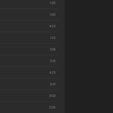
1:30
1:00
4:23
1:23
1:08
3:10
4:23
0:31
3:03
2:05