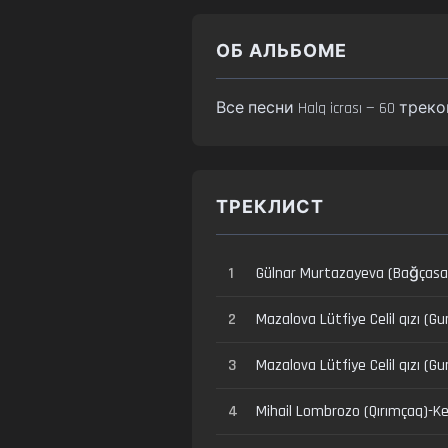
ОБ АЛЬБОМЕ
Все песни Halq icrası — 60 тре
ТРЕКЛИСТ
1
Gülnar Murtazayeva (Bağçasar
2
Mazalova Lütfiye Celil qızı (G
3
Mazalova Lütfiye Celil qızı (Gu
4
Mihail Lombrozo (Qırımçaq)-Ke