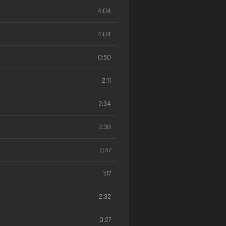
4:04
4:04
0:50
2:11
2:34
2:38
2:47
1:17
2:32
0:27