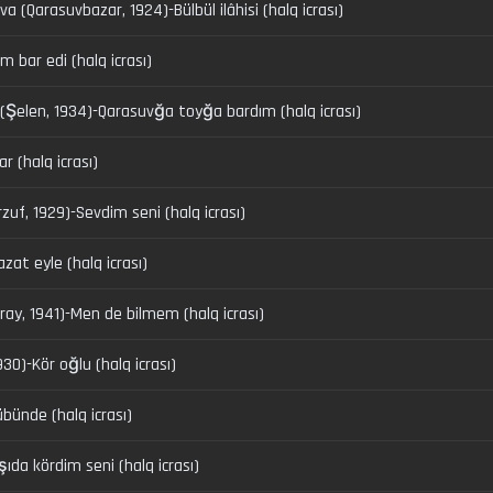
Qarasuvbazar, 1924)-Bülbül ilâhisi (halq icrası)
m bar edi (halq icrası)
(Şelen, 1934)-Qarasuvğa toyğa bardım (halq icrası)
lar (halq icrası)
urzuf, 1929)-Sevdim seni (halq icrası)
zat eyle (halq icrası)
ray, 1941)-Men de bilmem (halq icrası)
)-Kör oğlu (halq icrası)
übünde (halq icrası)
̧ıda kördim seni (halq icrası)