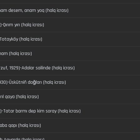
Anam desem, anam yoq (halq icrası)
-Qırım yırı (halq icrası)
-Totayköy (halq icrası)
am (halq icrası)
rzuf, 1929)-Adalar sailinde (halq icrası)
)-Üskütniñ dağları (halq icrası)
l qaya (halq icrası)
5)-Tatar barmı dep kim soray (halq icrası)
aba qapı (halq icrası)
h Aqyarda (halq icrası)