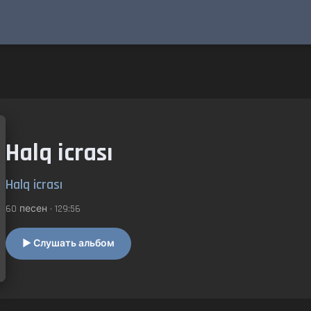
Halq icrası
Halq icrası
60 песен • 129:56
▶ Слушать альбом