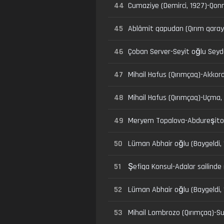
44
Cumaziye (Demirci, 1927)-Qonma 
45
Ablâmit qapudan (Qırım qaraylar
46
Çoban Server-Seyit oğlu Seyd
47
Mihail Hafus (Qırımçaq)-Akkor
48
Mihail Hafus (Qırımçaq)-Uçma
49
Meryem Topalova-Abdureşitov
50
Lüman Abhair oğlu (Baygeldi, 
51
Şefiqa Konsul-Adalar sailinde (
52
Lüman Abhair oğlu (Baygeldi, 
53
Mihail Lombrozo (Qırımçaq)-Suv