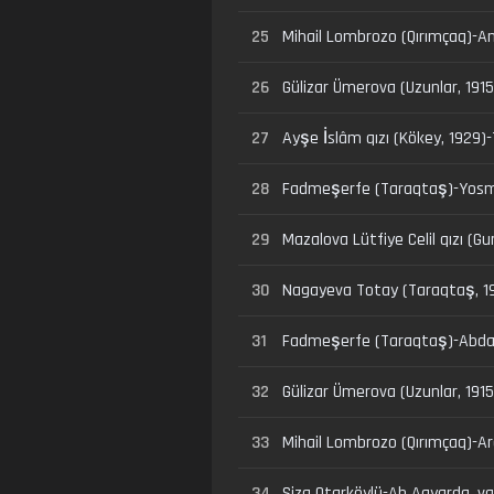
25
Mihail Lombrozo (Qırımçaq)-
26
Gülizar Ümerova (Uzunlar, 1915)
27
Ayşe İslâm qızı (Kökey, 1929)
28
Fadmeşerfe (Taraqtaş)-Yosm
29
Mazalova Lütfiye Celil qızı (Gu
30
Nagayeva Totay (Taraqtaş, 1930
31
Fadmeşerfe (Taraqtaş)-Abdarı
32
Gülizar Ümerova (Uzunlar, 191
33
Mihail Lombrozo (Qırımçaq)-Ar
34
Siza Otarköylü-Ah Aqyarda, va