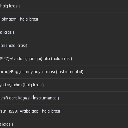
alq icrası)
 olmazmı (halq icrası)
q icrası)
dan (halq icrası)
1927)-Avada uçqan quş olıp (halq icrası)
ımçaq)-Bağçasaray haytarması (İnstrumental)
ya taşladım (halq icrası)
nıñ dört köşesi (İnstrumental)
rzuf, 1929)-Araba qapı (halq icrası)
 icrası)