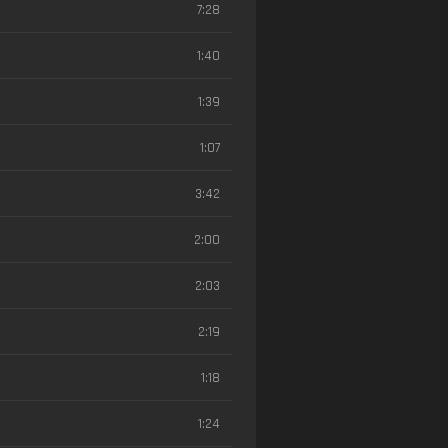
7:28
1:40
1:39
1:07
3:42
2:00
2:03
2:19
1:18
1:24