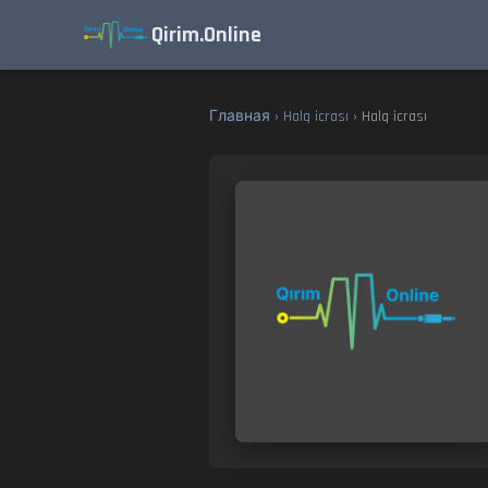
Qirim.Online
Главная
›
Halq icrası
› Halq icrası