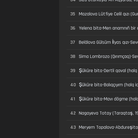
35
Mazalova Lütfiye Celil qızı (G
36
Yelena bita-Men anamnıñ bir q
37
Belâlova Gülsüm İlyas qızı-Se
38
Sima Lombrozo (Qırımçaq)-Sevd
39
Şüküre bita-Dertli qaval (halq 
40
Şüküre bita-Balıqçıyım (halq i
41
Şüküre bita-Mavı dögme (halq
42
Nagayeva Totay (Taraqtaş, 19
43
Meryem Topalova-Abdureşitova