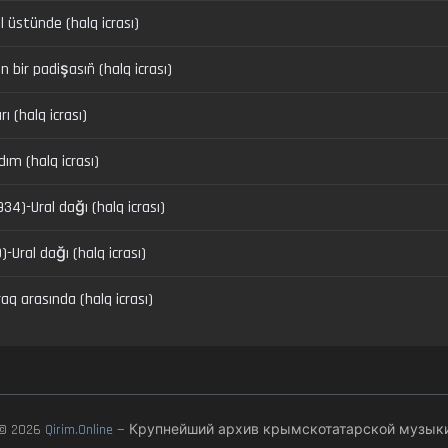
 üstünde (halq icrası)
bir padişasıñ (halq icrası)
ırı (halq icrası)
ldım (halq icrası)
34)-Ural dağı (halq icrası)
)-Ural dağı (halq icrası)
praq arasında (halq icrası)
© 2026
Qirim.Online
— Крупнейший архив крымскотатарской музык