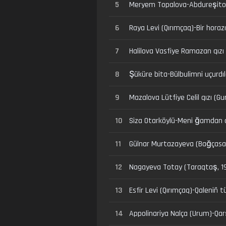
5
Meryem Topalova-Abdureşitova (
6
Raya Levi (Qırımçaq)-Bir horazı
7
Halilova Vasfiye Ramazan qızı 
8
Şüküre bita-Bülbulimni uçurdı
9
Mazalova Lütfiye Celil qızı (G
10
Siza Otarköylü-Meni ğamdan a
11
Gülnar Murtazayeva (Bağçasa
12
Nagayeva Totay (Taraqtaş, 1930
13
Esfir Levi (Qırımçaq)-Qaleniñ t
14
Appolinariya Nalça (Urum)-Qars