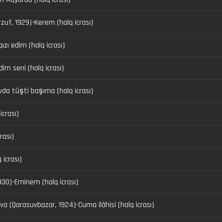
urzuf, 1929)-Kerem (halq icrası)
ızı edim (halq icrası)
vdim seni (halq icrası)
a tüşti başıma (halq icrası)
icrası)
crası)
 icrası)
30)-Eminem (halq icrası)
 (Qarasuvbazar, 1924)-Cuma ilâhisi (halq icrası)