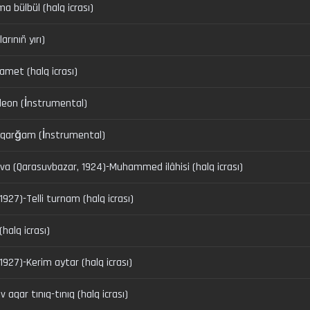
bülbül (halq icrası)
ınıñ yırı)
amet (halq icrası)
deon (İnstrumental)
, qarğam (İnstrumental)
a (Qarasuvbazar, 1924)-Muhammed ilâhisi (halq icrası)
1927)-Telli turnam (halq icrası)
halq icrası)
1927)-Kerim aytar (halq icrası)
 aqar tınıq-tınıq (halq icrası)