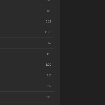
2:41
0:28
0:48
1:52
1:49
3:00
2:10
2:19
5:29