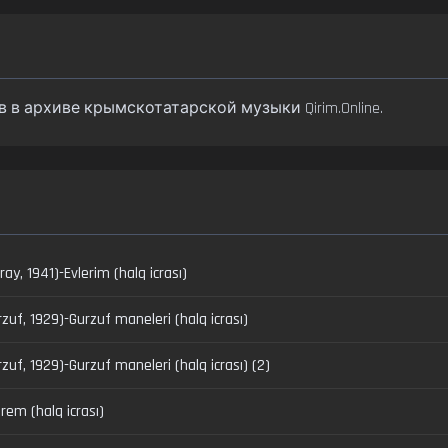
ков в архиве крымскотатарской музыки Qirim.Online.
ay, 1941)-Evlerim (halq icrası)
urzuf, 1929)-Gurzuf maneleri (halq icrası)
rzuf, 1929)-Gurzuf maneleri (halq icrası) (2)
rem (halq icrası)