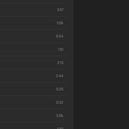
3:57
1:06
0:54
1:51
2:13
2:44
0:25
0:32
3:56
1:39