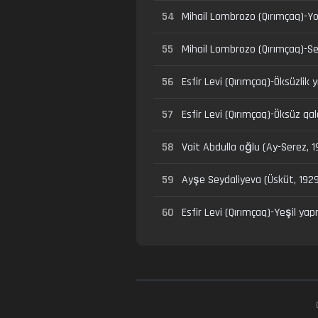
54
Mihail Lombrozo (Qırımçaq)-Yol
55
Mihail Lombrozo (Qırımçaq)-Sen 
56
Esfir Levi (Qırımçaq)-Öksüzlik y
57
Esfir Levi (Qırımçaq)-Öksüz qa
58
Vait Abdulla oğlu (Ay-Serez, 19
59
Ayşe Seydaliyeva (Üsküt, 1929
60
Esfir Levi (Qırımçaq)-Yeşil ya