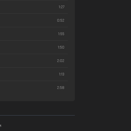
1:27
0:52
1:55
1:50
2:02
1:13
2:58
и