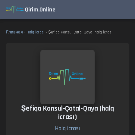
Qirim.Online
Главная
›
Halq icrası
› Şefiqa Konsul-Çatal-Qaya (halq icrası)
Şefiqa Konsul-Çatal-Qaya (halq
icrası)
Halq icrası